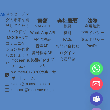
メッセージン
グの未来を発
書類
会社概要
法務
見してくださ
SMS API
概要
利用規約
い-今すぐ
WhatsApp API
機能
プライバシー
MOCEANで
APIの検証
FAQs
返金ポリシー
コミュニケー
音声API
お問い合わせ
PayPal
ションを強化
番号検索API
ログイン
しましょう！
SDKとライブ
会員登録
mocean.support（MS
ラリ
チーム）
ツール
wa.me/60173788399（サ
ポートチーム）
sales@moceansms.jp
support@moceansms.jp
おしゃべりを隠す