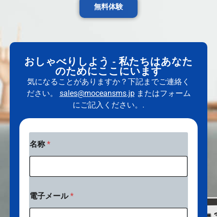
無料体験
おしゃべりしよう - 私たちはあなた
のためにここにいます
気になることがありますか？下記までご連絡く
ださい。
sales@moceansms.jp
またはフォーム
にご記入ください。.
名称
*
名
電子メール
*
称
E
m