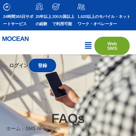
24時間365日サポ
20年以上
200カ国以上
1,620以上のモバイル・ネット
ートサービス
の経験
で利用可能
ワーク・オペレーター
Web
SMS
ログイン
登録
FAQs
ホーム
»
SMS API
»
FAQs