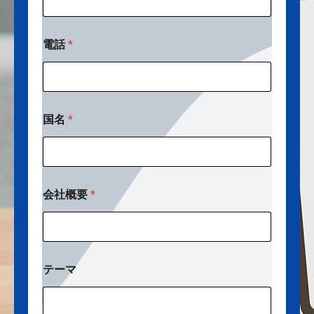
a
i
l
電話
*
*
国名
*
会社概要
*
テーマ